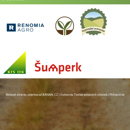
Webové stránky zdarma
od
BANAN.CZ
|
Ostravski Tvorba webových stránek
|
Přihlásit se